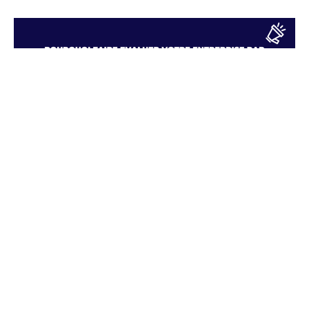
Pourquoi faire évaluer votre
entreprise par EcoVadis ?
21 février 2025