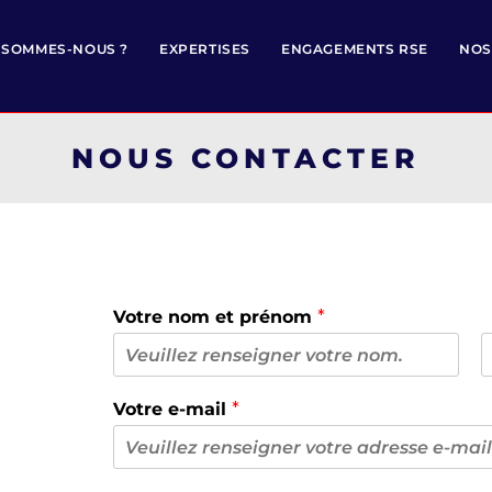
 SOMMES-NOUS ?
EXPERTISES
ENGAGEMENTS RSE
NOS
NOUS CONTACTER
Votre nom et prénom
*
P
N
r
o
Votre e-mail
*
é
n
o
m